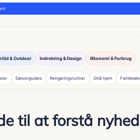
ard
ritid & Outdoor
Indretning & Design
Økonomi & Forbrug
ister
Sæsonguides
Rengøringsrutiner
Små hjem
Familieøk
de til at forstå nyh