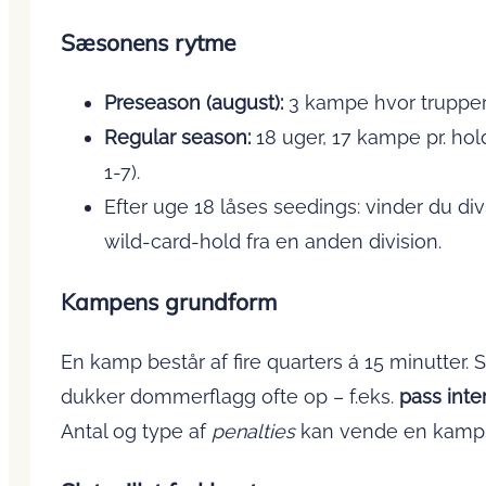
Sæsonens rytme
Preseason (august):
3 kampe hvor trupper 
Regular season:
18 uger, 17 kampe pr. hold
1-7).
Efter uge 18 låses seedings: vinder du d
wild-card-hold fra en anden division.
Kampens grundform
En kamp består af fire quarters á 15 minutter. St
dukker dommerflagg ofte op – f.eks.
pass inte
Antal og type af
penalties
kan vende en kamp 