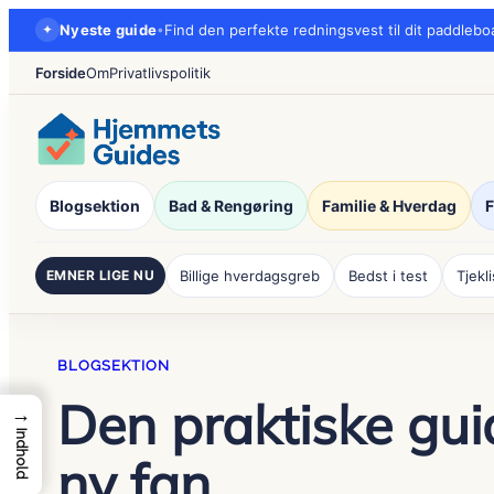
Spring
✦
Nyeste guide
•
Find den perfekte redningsvest til dit paddlebo
til
Forside
Om
Privatlivspolitik
indhold
Blogsektion
Bad & Rengøring
Familie & Hverdag
F
EMNER LIGE NU
Billige hverdagsgreb
Bedst i test
Tjekl
BLOGSEKTION
Den praktiske gui
→
Indhold
ny fan