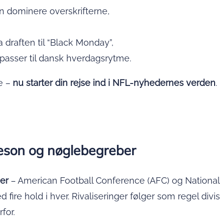
 dominere overskrifterne,
a draften til “Black Monday”,
passer til dansk hverdagsrytme.
ne –
nu starter din rejse ind i NFL-nyhedernes verden
.
sæson og nøglebegreber
er
– American Football Conference (AFC) og National
d fire hold i hver. Rivaliseringer følger som regel di
for.