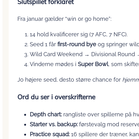
Slutspillet forklaret
Fra januar gælder “win or go home”:
14 hold kvalificerer sig (7 AFC, 7 NFC).
Seed 1 får
first-round bye
og springer wil
Wild Card Weekend → Divisional Round 
Vinderne mødes i
Super Bowl
, som skifte
Jo højere seed, desto større chance for
hjemm
Ord du ser i overskrifterne
Depth chart:
rangliste over spillerne på hv
Starter vs. backup:
førstevalg mod reserve
Practice squad:
16 spillere der træner, ka