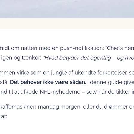
dt om natten med en push-notifikation: “Chiefs he
en igen og tænker:
“Hvad betyder det egentlig – og hvor
men virke som en jungle af ukendte forkortelser, sen
stå.
Det behøver ikke være sådan.
I denne guide giver
and til at afkode NFL-nyhederne – selv når de tikker i
affemaskinen mandag morgen, eller du drømmer om at
at: