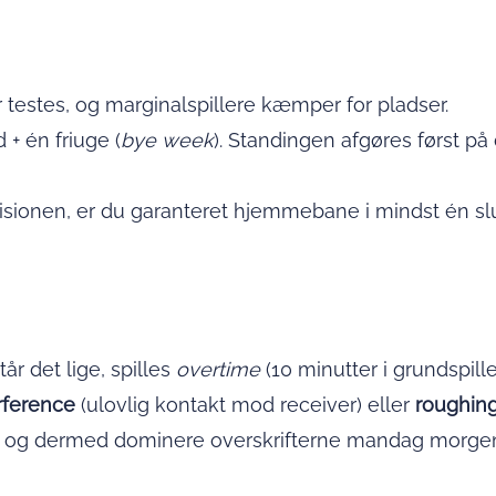
testes, og marginalspillere kæmper for pladser.
 + én friuge (
bye week
). Standingen afgøres først p
ivisionen, er du garanteret hjemmebane i mindst én s
år det lige, spilles
overtime
(10 minutter i grundspille
rference
(ulovlig kontakt mod receiver) eller
roughing
og dermed dominere overskrifterne mandag morge