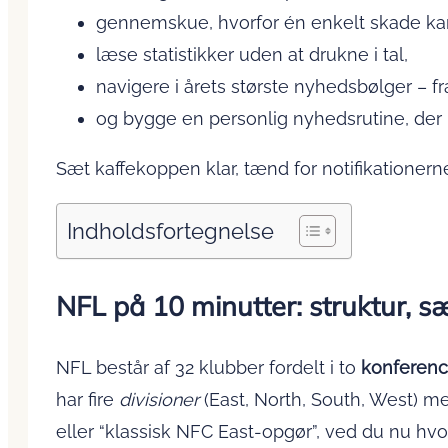
gennemskue, hvorfor én enkelt skade kan
læse statistikker uden at drukne i tal,
navigere i årets største nyheds­bølger – fr
og bygge en personlig nyhedsrutine, der 
Sæt kaffekoppen klar, tænd for notifikationer
Indholdsfortegnelse
NFL på 10 minutter: struktur, 
NFL består af 32 klubber fordelt i to
konferenc
har fire
divisioner
(East, North, South, West) me
eller “klassisk NFC East-opgør”, ved du nu hvor