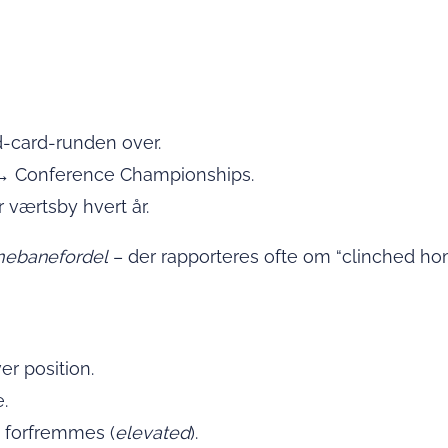
d-card-runden over.
→ Conference Championships.
r værtsby hvert år.
ebanefordel
– der rapporteres ofte om “clinched hom
er position.
.
n forfremmes (
elevated
).