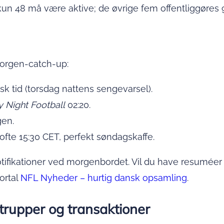
n 48 må være aktive; de øvrige fem offentliggøres 90
morgen-catch-up:
sk tid (torsdag nattens sengevarsel).
 Night Football
02:20.
gen.
fte 15:30 CET, perfekt søndagskaffe.
tifikationer ved morgenbordet. Vil du have resuméer
ortal
NFL Nyheder – hurtig dansk opsamling
.
, trupper og transaktioner