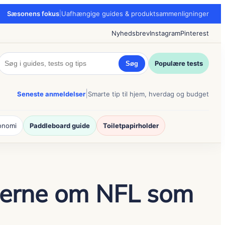
Sæsonens fokus
|
Uafhængige guides & produktsammenligninger
Nyhedsbrev
Instagram
Pinterest
Populære tests
Søg
|
Seneste anmeldelser
Smarte tip til hjem, hverdag og budget
onomi
Paddleboard guide
Toiletpapirholder
ederne om NFL som