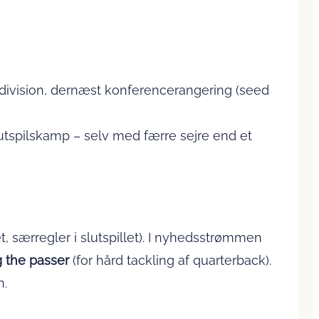
å division, dernæst konferencerangering (seed
lutspilskamp – selv med færre sejre end et
t, særregler i slutspillet). I nyhedsstrømmen
 the passer
(for hård tackling af quarterback).
n.