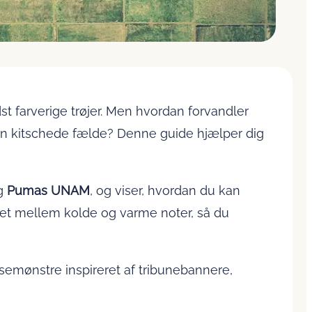
t farverige trøjer. Men hvordan forvandler
 den kitschede fælde? Denne guide hjælper dig
g
Pumas UNAM
, og viser, hvordan du kan
illet mellem kolde og varme noter, så du
isemønstre inspireret af tribune­bannere,