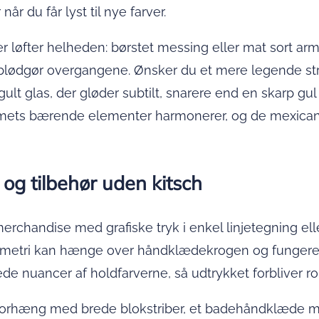
år du får lyst til nye farver.
r løfter helheden: børstet messing eller mat sort arma
ødgør overgangene. Ønsker du et mere legende strej
ult glas, der gløder subtilt, snarere end en skarp gu
ets bærende elementer harmonerer, og de mexicanske
 og tilbehør uden kitsch
-merchandise med grafiske tryk i enkel linjetegning elle
-geometri kan hænge over håndklædekrogen og funge
 nuancer af holdfarverne, så udtrykket forbliver rol
seforhæng med brede blokstriber, et badehåndklæde 