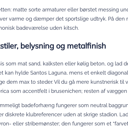
tten: matte sorte armaturer eller børstet messing un
giver varme og dæmper det sportslige udtryk. På den 
armonisk badeværelse uden kitsch.
kstiler, belysning og metalfinish
basis som mat sand, kalksten eller kølig beton, og l
et kan hylde Santos Laguna, mens et enkelt diagonal
e dem max to steder. Vil du gå mere kunstnerisk til
rica som accentfelt i brusenichen; resten af væggen f
t rummeligt badeforhæng fungerer som neutral baggr
iver diskrete klubreferencer uden at skrige stadion. 
evron- eller stribemønster; den fungerer som et “far