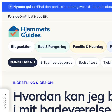
Spring
✦
Nyeste guide
•
Find den perfekte redningsvest til dit paddlebo
til
Forside
Om
Privatlivspolitik
indhold
Blogsektion
Bad & Rengøring
Familie & Hverdag
F
EMNER LIGE NU
Billige hverdagsgreb
Bedst i test
Tjekl
INDRETNING & DESIGN
Hvordan kan jeg 
→
Indhold
i mit badeværelse 