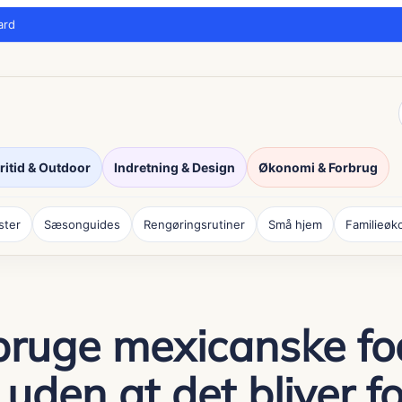
ard
ritid & Outdoor
Indretning & Design
Økonomi & Forbrug
ister
Sæsonguides
Rengøringsrutiner
Små hjem
Familieøk
bruge mexicanske fo
uden at det bliver fo