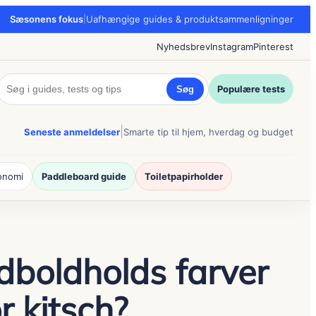
Sæsonens fokus
|
Uafhængige guides & produktsammenligninger
Nyhedsbrev
Instagram
Pinterest
Populære tests
Søg
|
Seneste anmeldelser
Smarte tip til hjem, hverdag og budget
onomi
Paddleboard guide
Toiletpapirholder
dboldholds farver
r kitsch?