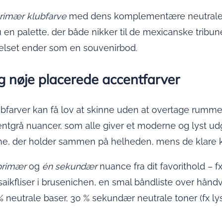
rimær klubfarve
med dens komplementære neutrale: 
 du en palette, der både nikker til de mexicanske tr
elset ender som en souvenirbod.
g nøje placerede accentfarver
bfarver kan få lov at skinne uden at overtage rummet.
entgrå nuancer, som alle giver et moderne og lyst u
, der holder sammen på helheden, mens de klare klub
primær
og
én sekundær
nuance fra dit favorit­hold – 
aikfliser i brusenichen, en smal båndliste over hån
 neutrale baser, 30 % sekundær neutrale toner (fx lys