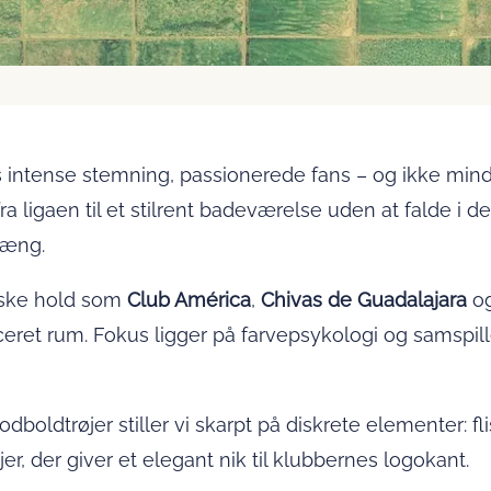
intense stemning, passionerede fans – og ikke minds
ra ligaen til et stilrent badeværelse uden at falde i
hæng.
niske hold som
Club América
,
Chivas de Guadalajara
o
lanceret rum. Fokus ligger på farvepsykologi og samsp
boldtrøjer stiller vi skarpt på diskrete elementer: fl
r, der giver et elegant nik til klubbernes logo­kant.