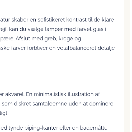
tur skaber en sofistikeret kontrast til de klare
f, kan du vælge lamper med farvet glas i
l pære. Afslut med greb, kroge og
 farver forbliver en velafbalanceret detalje
r akvarel. En minimalistisk illustration af
re som diskret samtaleemne uden at dominere
igt.
med tynde piping-kanter eller en bademåtte