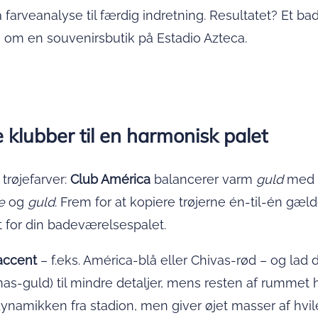
fra farve­analyse til færdig indretning. Resultatet? Et 
 om en souvenirsbutik på Estadio Azteca.
 klubber til en harmonisk palet
trøjefarver:
Club América
balancerer varm
guld
med
e
og
guld
. Frem for at kopiere trøjerne én-til-én gæl
for din badeværelsespalet.
accent
– f.eks. América-blå eller Chivas-rød – og lad
as-guld) til mindre detaljer, mens resten af rummet 
ynamikken fra stadion, men giver øjet masser af hvile