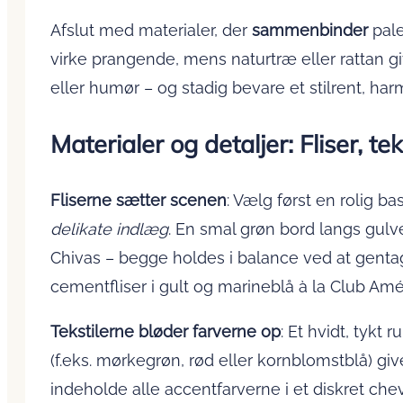
Afslut med materialer, der
sammenbinder
pale
virke prangende, mens naturtræ eller rattan 
eller humør – og stadig bevare et stilrent, h
Materialer og detaljer: Fliser, te
Fliserne sætter scenen
: Vælg først en rolig 
delikate indlæg
. En smal grøn bord langs gulv
Chivas – begge holdes i balance ved at gentag
cementfliser i gult og marineblå à la Club Amé
Tekstilerne bløder farverne op
: Et hvidt, tyk
(f.eks. mørkegrøn, rød eller kornblomstblå) g
indeholde alle accentfarverne i et diskret ch