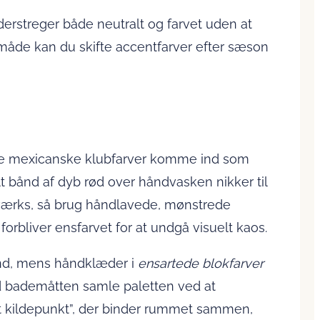
derstreger både neutralt og farvet uden at
måde kan du skifte accentfarver efter sæson
ad de mexicanske klubfarver komme ind som
t bånd af dyb rød over håndvasken nikker til
 værks, så brug hånd­lavede, mønstrede
orbliver ensfarvet for at undgå visuelt kaos.
und, mens håndklæder i
ensartede blokfarver
Lad bademåtten samle paletten ved at
vet kildepunkt”, der binder rummet sammen,