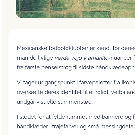
Mexicanske fodboldklubber er kendt for deres 
man de livlige
verde, rojo y amarillo
-nuancer f
fra første penselstrøg til sidste håndklædeop
Vi tager udgangspunkt i farvepaletter fra iko
oversætte deres identitet til et roligt, velba
undgår visuelle sammenstød.
I stedet for at fylde rummet med bannere og fod
håndklæder i trøje­farver og små messingdetalje