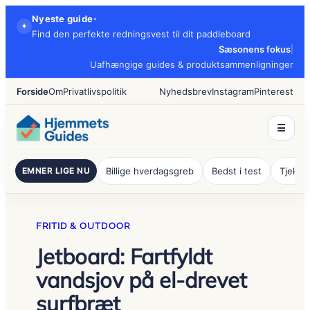
Spring
Nyeste guide
•
✦
til
Find den perfekte redningsvest til dit paddleboard
indhold
Sæsonens fokus
|
Uafhængige guides & produktsammenligninger
Forside
Om
Privatlivspolitik
Nyhedsbrev
Instagram
Pinterest
☰
EMNER LIGE NU
Billige hverdagsgreb
Bedst i test
Tjeklis
FRITID & OUTDOOR
Jetboard: Fartfyldt
vandsjov på el-drevet
surfbræt